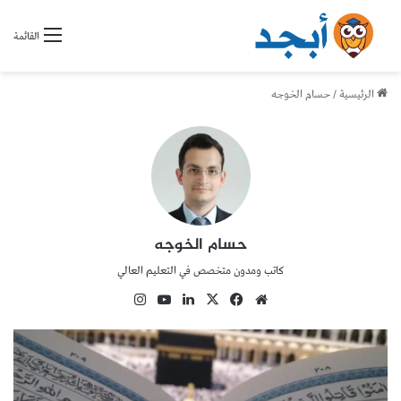
القائمة
الرئيسية
/
حسام الخوجه
حسام الخوجه
كاتب ومدون متخصص في التعليم العالي
موقع
فيسبوك
‫X
لينكدإن
‫YouTube
انستقرام
الويب