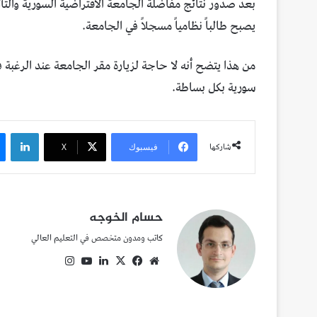
بعد صدور نتائج مفاضلة الجامعة الافتراضية السورية والتأ
يصبح طالباً نظامياً مسجلاً في الجامعة.
من هذا يتضح أنه لا حاجة لزيارة مقر الجامعة عند الرغبة
سورية بكل بساطة.
لينك
شاركها
فيسبوك
‫X
حسام الخوجه
كاتب ومدون متخصص في التعليم العالي
موقع
‫X
فيسبوك
لينكدإن
‫YouTube
انستقرام
الويب